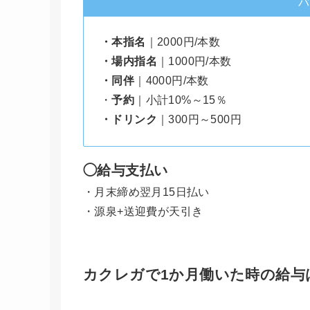
バ
・本指名
｜2000円/本数
・場内指名
｜1000円/本数
・同伴
｜4000円/本数
・
予約
｜小計10%～15％
・ドリンク
｜300円～500円
◯給与支払い
・月末締め翌月15日払い
・源泉+送迎費が天引き
カクレガで1か月働いた時の給与