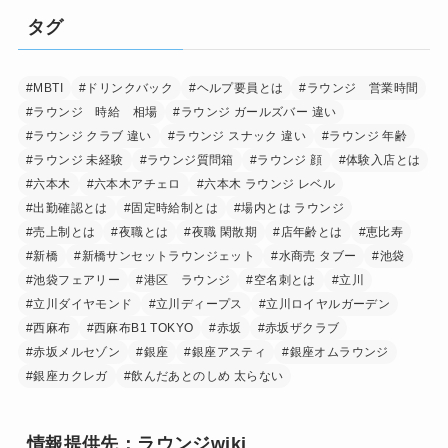
タグ
#MBTI
#ドリンクバック
#ヘルプ要員とは
#ラウンジ 営業時間
#ラウンジ 時給 相場
#ラウンジ ガールズバー 違い
#ラウンジ クラブ 違い
#ラウンジ スナック 違い
#ラウンジ 年齢
#ラウンジ 未経験
#ラウンジ質問箱
#ラウンジ 顔
#体験入店とは
#六本木
#六本木アチェロ
#六本木 ラウンジ レベル
#出勤確認とは
#固定時給制とは
#場内とは ラウンジ
#売上制とは
#夜職とは
#夜職 閑散期
#店年齢とは
#恵比寿
#新橋
#新橋サンセットラウンジェット
#水商売 タブー
#池袋
#池袋フェアリー
#港区 ラウンジ
#空名刺とは
#立川
#立川ダイヤモンド
#立川ディープス
#立川ロイヤルガーデン
#西麻布
#西麻布B1 TOKYO
#赤坂
#赤坂ザクラブ
#赤坂メルセゾン
#銀座
#銀座アスティ
#銀座オムラウンジ
#銀座カクレガ
#飲んだあとのしめ 太らない
情報提供先：ラウンジwiki