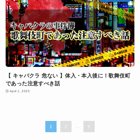
【 キャバクラ 危ない 】体入・本入後に！歌舞伎町
であった注意すべき話
April 1, 2025
1
2
...
9