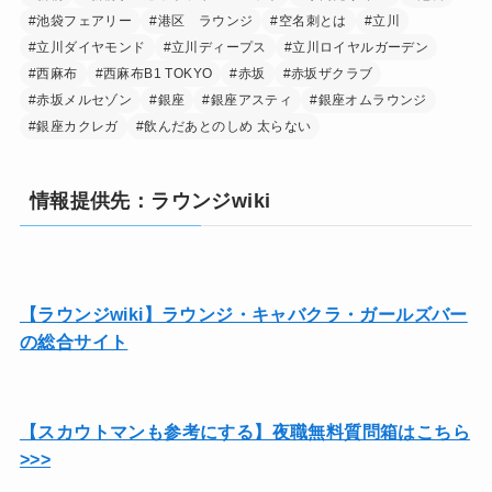
#池袋フェアリー
#港区 ラウンジ
#空名刺とは
#立川
#立川ダイヤモンド
#立川ディープス
#立川ロイヤルガーデン
#西麻布
#西麻布B1 TOKYO
#赤坂
#赤坂ザクラブ
#赤坂メルセゾン
#銀座
#銀座アスティ
#銀座オムラウンジ
#銀座カクレガ
#飲んだあとのしめ 太らない
情報提供先：ラウンジwiki
【ラウンジwiki】ラウンジ・キャバクラ・ガールズバー
の総合サイト
【スカウトマンも参考にする】夜職無料質問箱はこちら
>>>