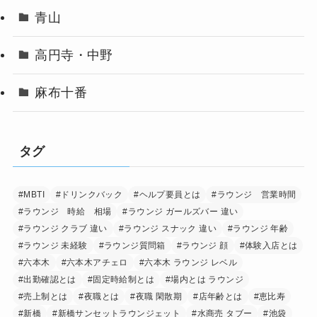
青山
高円寺・中野
麻布十番
タグ
#MBTI
#ドリンクバック
#ヘルプ要員とは
#ラウンジ 営業時間
#ラウンジ 時給 相場
#ラウンジ ガールズバー 違い
#ラウンジ クラブ 違い
#ラウンジ スナック 違い
#ラウンジ 年齢
#ラウンジ 未経験
#ラウンジ質問箱
#ラウンジ 顔
#体験入店とは
#六本木
#六本木アチェロ
#六本木 ラウンジ レベル
#出勤確認とは
#固定時給制とは
#場内とは ラウンジ
#売上制とは
#夜職とは
#夜職 閑散期
#店年齢とは
#恵比寿
#新橋
#新橋サンセットラウンジェット
#水商売 タブー
#池袋