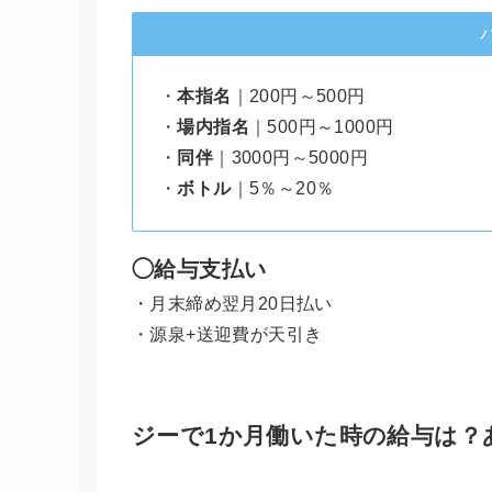
・
本指名
｜200円～500円
・
場内指名
｜500円～1000円
・
同伴
｜3000円～5000円
・
ボトル
｜5％～20％
◯給与支払い
・月末締め翌月20日払い
・源泉+送迎費が天引き
ジーで1か月働いた時の給与は？