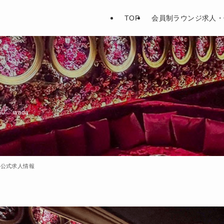
TOP
会員制ラウンジ求人・
6
wada
｜公式求人情報