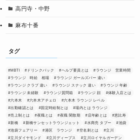
高円寺・中野
麻布十番
タグ
#MBTI
#ドリンクバック
#ヘルプ要員とは
#ラウンジ 営業時間
#ラウンジ 時給 相場
#ラウンジ ガールズバー 違い
#ラウンジ クラブ 違い
#ラウンジ スナック 違い
#ラウンジ 年齢
#ラウンジ 未経験
#ラウンジ質問箱
#ラウンジ 顔
#体験入店とは
#六本木
#六本木アチェロ
#六本木 ラウンジ レベル
#出勤確認とは
#固定時給制とは
#場内とは ラウンジ
#売上制とは
#夜職とは
#夜職 閑散期
#店年齢とは
#恵比寿
#新橋
#新橋サンセットラウンジェット
#水商売 タブー
#池袋
#池袋フェアリー
#港区 ラウンジ
#空名刺とは
#立川
#立川ダイヤモンド
#立川ディープス
#立川ロイヤルガーデン