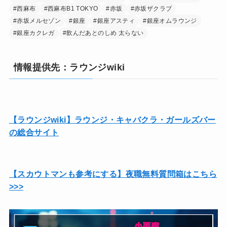
#西麻布
#西麻布B1 TOKYO
#赤坂
#赤坂ザクラブ
#赤坂メルセゾン
#銀座
#銀座アスティ
#銀座オムラウンジ
#銀座カクレガ
#飲んだあとのしめ 太らない
情報提供先：ラウンジwiki
【ラウンジwiki】ラウンジ・キャバクラ・ガールズバー
の総合サイト
【スカウトマンも参考にする】夜職無料質問箱はこちら
>>>