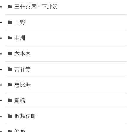
三軒茶屋・下北沢
上野
中洲
六本木
吉祥寺
恵比寿
新橋
歌舞伎町
池袋