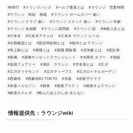
#MBTI
#ドリンクバック
#ヘルプ要員とは
#ラウンジ 営業時間
#ラウンジ 時給 相場
#ラウンジ ガールズバー 違い
#ラウンジ クラブ 違い
#ラウンジ スナック 違い
#ラウンジ 年齢
#ラウンジ 未経験
#ラウンジ質問箱
#ラウンジ 顔
#体験入店とは
#六本木
#六本木アチェロ
#六本木 ラウンジ レベル
#出勤確認とは
#固定時給制とは
#場内とは ラウンジ
#売上制とは
#夜職とは
#夜職 閑散期
#店年齢とは
#恵比寿
#新橋
#新橋サンセットラウンジェット
#水商売 タブー
#池袋
#池袋フェアリー
#港区 ラウンジ
#空名刺とは
#立川
#立川ダイヤモンド
#立川ディープス
#立川ロイヤルガーデン
#西麻布
#西麻布B1 TOKYO
#赤坂
#赤坂ザクラブ
#赤坂メルセゾン
#銀座
#銀座アスティ
#銀座オムラウンジ
#銀座カクレガ
#飲んだあとのしめ 太らない
情報提供先：ラウンジwiki