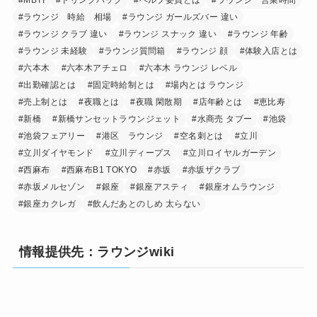
#MBTI
#ドリンクバック
#ヘルプ要員とは
#ラウンジ 営業時間
#ラウンジ 時給 相場
#ラウンジ ガールズバー 違い
#ラウンジ クラブ 違い
#ラウンジ スナック 違い
#ラウンジ 年齢
#ラウンジ 未経験
#ラウンジ質問箱
#ラウンジ 顔
#体験入店とは
#六本木
#六本木アチェロ
#六本木 ラウンジ レベル
#出勤確認とは
#固定時給制とは
#場内とは ラウンジ
#売上制とは
#夜職とは
#夜職 閑散期
#店年齢とは
#恵比寿
#新橋
#新橋サンセットラウンジェット
#水商売 タブー
#池袋
#池袋フェアリー
#港区 ラウンジ
#空名刺とは
#立川
#立川ダイヤモンド
#立川ディープス
#立川ロイヤルガーデン
#西麻布
#西麻布B1 TOKYO
#赤坂
#赤坂ザクラブ
#赤坂メルセゾン
#銀座
#銀座アスティ
#銀座オムラウンジ
#銀座カクレガ
#飲んだあとのしめ 太らない
情報提供先：ラウンジwiki