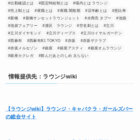
#出勤確認とは
#固定時給制とは
#場内とは ラウンジ
#売上制とは
#夜職とは
#夜職 閑散期
#店年齢とは
#恵比寿
#新橋
#新橋サンセットラウンジェット
#水商売 タブー
#池袋
#池袋フェアリー
#港区 ラウンジ
#空名刺とは
#立川
#立川ダイヤモンド
#立川ディープス
#立川ロイヤルガーデン
#西麻布
#西麻布B1 TOKYO
#赤坂
#赤坂ザクラブ
#赤坂メルセゾン
#銀座
#銀座アスティ
#銀座オムラウンジ
#銀座カクレガ
#飲んだあとのしめ 太らない
情報提供先：ラウンジwiki
【ラウンジwiki】ラウンジ・キャバクラ・ガールズバー
の総合サイト