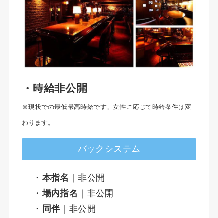
・時給非公開
※現状での最低最高時給です。女性に応じて時給条件は変
わります。
バックシステム
・
本指名
｜非公開
・
場内指名
｜非公開
・
同伴
｜非公開