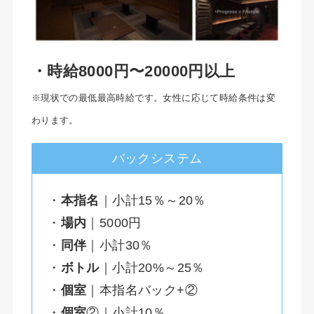
・時給8000円〜20000円以上
※現状での最低最高時給です。女性に応じて時給条件は変
わります。
バックシステム
・
本指名
｜小計15％～20％
・
場内
｜5000円
・
同伴
｜小計30％
・
ボトル
｜小計20%～25％
・
個室
｜本指名バック+②
・
個室
②｜小計10％