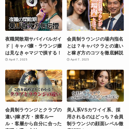
夜職閑散期サバイバルガイ
会員制ラウンジの場内指名
ド｜キャバ嬢・ラウンジ嬢
とは？キャバクラとの違い
は見なきゃマジで損する！
と稼ぎ方のコツを徹底解説
April 7, 2025
April 7, 2025
会員制ラウンジとクラブの
美人系VSカワイイ系、採
違い|稼ぎ方・接客ルー
用されるのはどっち？会員
ル・客層から自分に合った
制ラウンジの顔面レベル徹