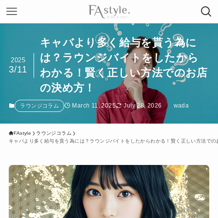
キャバより多く給与を貰う為に
は？ラウンジバイトをしたから
2025
3/11
わかる！賢く正しい方法でのお店
の決め方！
March 11, 2025
July 28, 2026
wada
ラウンジコラム
FAstyle
ラウンジコラム
キャバより多く給与を貰う為には？ラウンジバイトをしたからわかる！賢く正しい方法での