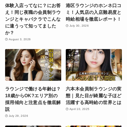
体験入店ってなに？にお答
港区ラウンジのホンネ口コ
え！同じ夜職の会員制ラウ
ミ！人気店の入店難易度と
ンジとキャバクラでこんな
時給相場を徹底レポート！
に違うって知ってました
July 30, 2026
か？
August 3, 2026
ラウンジで働ける年齢は？
六本木会員制ラウンジの実
18歳からOK?エリア別の
態｜見た目が綺麗な子ほど
採用傾向と注意点を徹底解
活躍する高時給の世界とは
説
April 10, 2025
July 29, 2026