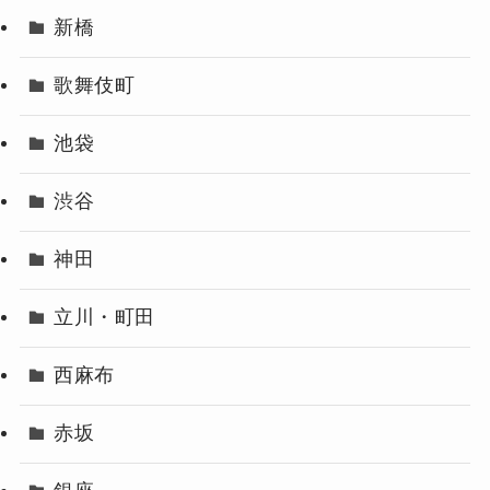
新橋
歌舞伎町
池袋
渋谷
神田
立川・町田
西麻布
赤坂