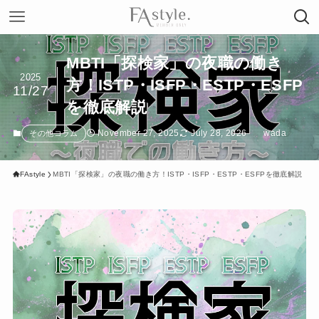
MBTI「探検家」の夜職の働き
2025
方！ISTP・ISFP・ESTP・ESFP
11/27
を徹底解説
November 27, 2025
July 28, 2026
wada
その他コラム
FAstyle
MBTI「探検家」の夜職の働き方！ISTP・ISFP・ESTP・ESFPを徹底解説