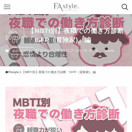
【MBTI別】夜職での働き方診断
2025
10/29
「ISFP（冒険家)」編
October 29, 2025
July 28, 2026
wada
その他コラム
FAstyle
【MBTI別】夜職での働き方診断「ISFP（冒険家)」編