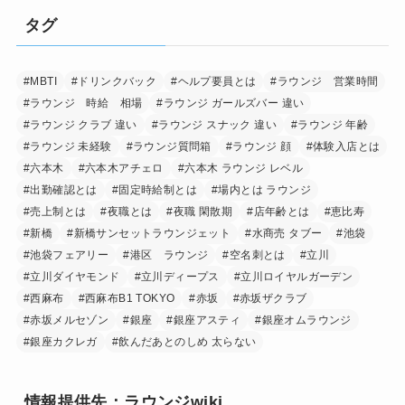
タグ
#MBTI
#ドリンクバック
#ヘルプ要員とは
#ラウンジ 営業時間
#ラウンジ 時給 相場
#ラウンジ ガールズバー 違い
#ラウンジ クラブ 違い
#ラウンジ スナック 違い
#ラウンジ 年齢
#ラウンジ 未経験
#ラウンジ質問箱
#ラウンジ 顔
#体験入店とは
#六本木
#六本木アチェロ
#六本木 ラウンジ レベル
#出勤確認とは
#固定時給制とは
#場内とは ラウンジ
#売上制とは
#夜職とは
#夜職 閑散期
#店年齢とは
#恵比寿
#新橋
#新橋サンセットラウンジェット
#水商売 タブー
#池袋
#池袋フェアリー
#港区 ラウンジ
#空名刺とは
#立川
#立川ダイヤモンド
#立川ディープス
#立川ロイヤルガーデン
#西麻布
#西麻布B1 TOKYO
#赤坂
#赤坂ザクラブ
#赤坂メルセゾン
#銀座
#銀座アスティ
#銀座オムラウンジ
#銀座カクレガ
#飲んだあとのしめ 太らない
情報提供先：ラウンジwiki