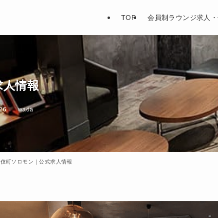
TOP
会員制ラウンジ求人・
求人情報
026
wada
舞伎町ソロモン｜公式求人情報