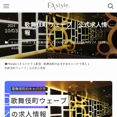
歌舞伎町ウェーブ｜公式求人情
2024
10/03
報
October 3, 2024
July 24, 2026
キャバクラ求人
歌舞伎町
wada
FAstyle
キャバクラ
新宿・歌舞伎町のおすすめキャバクラ求人
歌舞伎町ウェーブ｜公式求人情報