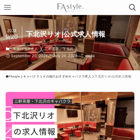
2024
下北沢リオ|公式求人情報
9/20
キャバクラ求人
三軒茶屋・下北沢
September 20, 2024
July 24, 2026
wada
FAstyle
キャバクラ
その他のおすすめキャバクラ求人
下北沢リオ|公式求人情報