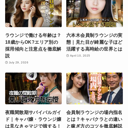
ラウンジで働ける年齢は？
六本木会員制ラウンジの実
18歳からOK?エリア別の
態｜見た目が綺麗な子ほど
採用傾向と注意点を徹底解
活躍する高時給の世界とは
説
April 10, 2025
July 29, 2026
夜職閑散期サバイバルガイ
会員制ラウンジの場内指名
ド｜キャバ嬢・ラウンジ嬢
とは？キャバクラとの違い
は見なきゃマジで損する！
と稼ぎ方のコツを徹底解説