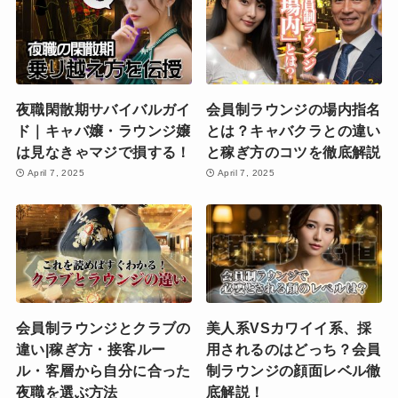
夜職閑散期サバイバルガイ
会員制ラウンジの場内指名
ド｜キャバ嬢・ラウンジ嬢
とは？キャバクラとの違い
は見なきゃマジで損する！
と稼ぎ方のコツを徹底解説
April 7, 2025
April 7, 2025
会員制ラウンジとクラブの
美人系VSカワイイ系、採
違い|稼ぎ方・接客ルー
用されるのはどっち？会員
ル・客層から自分に合った
制ラウンジの顔面レベル徹
夜職を選ぶ方法
底解説！