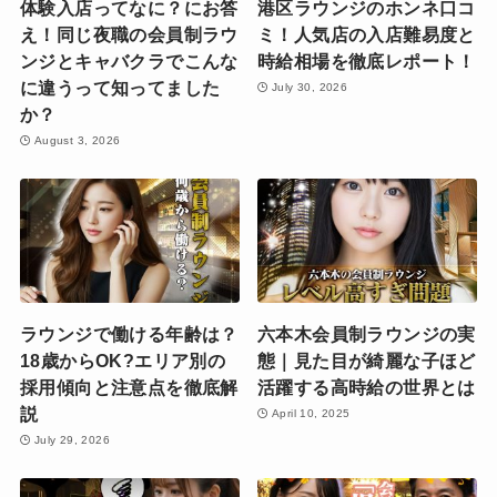
体験入店ってなに？にお答
港区ラウンジのホンネ口コ
え！同じ夜職の会員制ラウ
ミ！人気店の入店難易度と
ンジとキャバクラでこんな
時給相場を徹底レポート！
に違うって知ってました
July 30, 2026
か？
August 3, 2026
ラウンジで働ける年齢は？
六本木会員制ラウンジの実
18歳からOK?エリア別の
態｜見た目が綺麗な子ほど
採用傾向と注意点を徹底解
活躍する高時給の世界とは
説
April 10, 2025
July 29, 2026