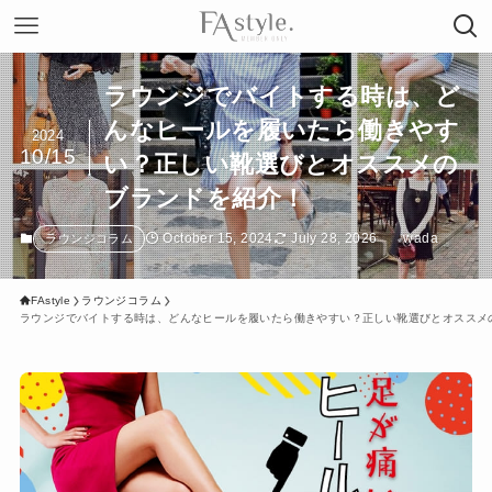
ラウンジでバイトする時は、ど
んなヒールを履いたら働きやす
2024
10/15
い？正しい靴選びとオススメの
ブランドを紹介！
October 15, 2024
July 28, 2026
wada
ラウンジコラム
FAstyle
ラウンジコラム
ラウンジでバイトする時は、どんなヒールを履いたら働きやすい？正しい靴選びとオススメ