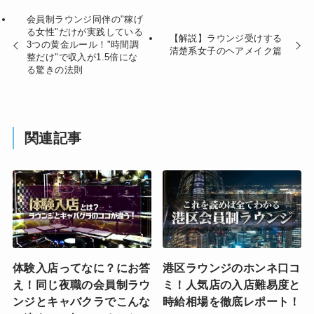
会員制ラウンジ同伴の"稼げ
る女性"だけが実践している
【解説】ラウンジ受けする
3つの黄金ルール！"時間調
清楚系女子のヘアメイク篇
整だけ"で収入が1.5倍にな
る驚きの法則
関連記事
体験入店ってなに？にお答
港区ラウンジのホンネ口コ
え！同じ夜職の会員制ラウ
ミ！人気店の入店難易度と
ンジとキャバクラでこんな
時給相場を徹底レポート！