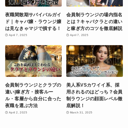
夜職閑散期サバイバルガイ
会員制ラウンジの場内指名
ド｜キャバ嬢・ラウンジ嬢
とは？キャバクラとの違い
は見なきゃマジで損する！
と稼ぎ方のコツを徹底解説
April 7, 2025
April 7, 2025
会員制ラウンジとクラブの
美人系VSカワイイ系、採
違い|稼ぎ方・接客ルー
用されるのはどっち？会員
ル・客層から自分に合った
制ラウンジの顔面レベル徹
夜職を選ぶ方法
底解説！
April 2, 2025
March 31, 2025