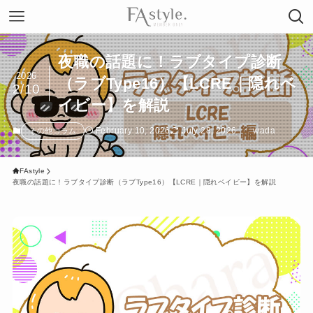
夜職の話題に！ラブタイプ診断
2026
（ラブType16）【LCRE｜隠れベ
2/10
イビー】を解説
February 10, 2026
July 28, 2026
wada
その他コラム
FAstyle
夜職の話題に！ラブタイプ診断（ラブType16）【LCRE｜隠れベイビー】を解説