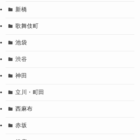
新橋
歌舞伎町
池袋
渋谷
神田
立川・町田
西麻布
赤坂