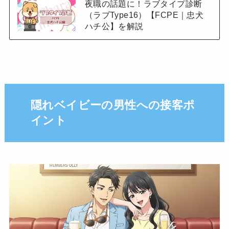
夜職の話題に！ラブタイプ診断
（ラブType16）【FCPE｜忠犬
ハチ公】を解説
隠れベイビーの男性への接客ポ
イント