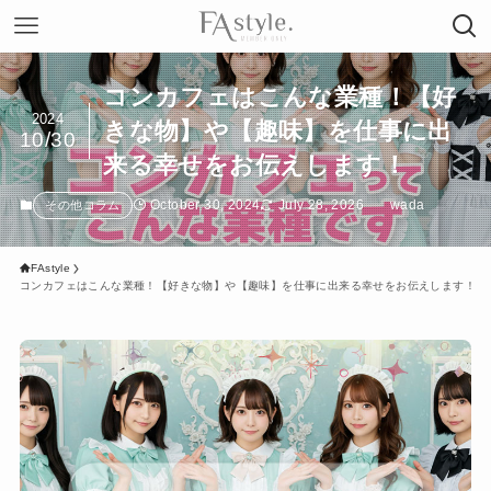
コンカフェはこんな業種！【好
2024
きな物】や【趣味】を仕事に出
10/30
来る幸せをお伝えします！
October 30, 2024
July 28, 2026
wada
その他コラム
FAstyle
コンカフェはこんな業種！【好きな物】や【趣味】を仕事に出来る幸せをお伝えします！