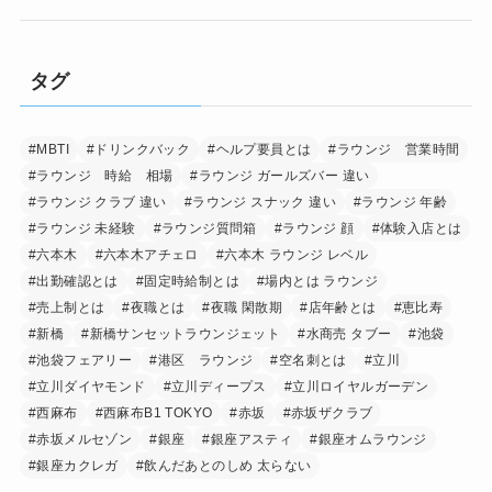
タグ
#MBTI
#ドリンクバック
#ヘルプ要員とは
#ラウンジ 営業時間
#ラウンジ 時給 相場
#ラウンジ ガールズバー 違い
#ラウンジ クラブ 違い
#ラウンジ スナック 違い
#ラウンジ 年齢
#ラウンジ 未経験
#ラウンジ質問箱
#ラウンジ 顔
#体験入店とは
#六本木
#六本木アチェロ
#六本木 ラウンジ レベル
#出勤確認とは
#固定時給制とは
#場内とは ラウンジ
#売上制とは
#夜職とは
#夜職 閑散期
#店年齢とは
#恵比寿
#新橋
#新橋サンセットラウンジェット
#水商売 タブー
#池袋
#池袋フェアリー
#港区 ラウンジ
#空名刺とは
#立川
#立川ダイヤモンド
#立川ディープス
#立川ロイヤルガーデン
#西麻布
#西麻布B1 TOKYO
#赤坂
#赤坂ザクラブ
#赤坂メルセゾン
#銀座
#銀座アスティ
#銀座オムラウンジ
#銀座カクレガ
#飲んだあとのしめ 太らない