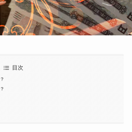
目次
？
？