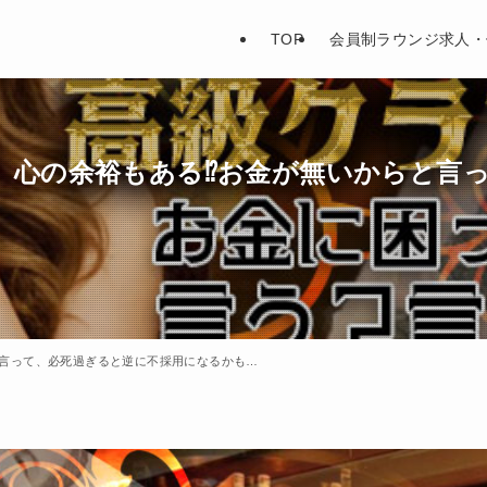
TOP
会員制ラウンジ求人・
、心の余裕もある⁉お金が無いからと言
と言って、必死過ぎると逆に不採用になるかも…