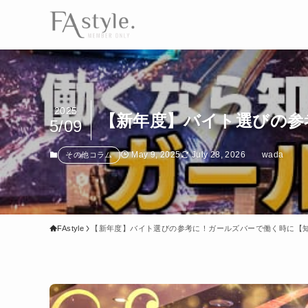
2025
【新年度】バイト選びの参
5/09
May 9, 2025
July 28, 2026
wada
その他コラム
FAstyle
【新年度】バイト選びの参考に！ガールズバーで働く時に【