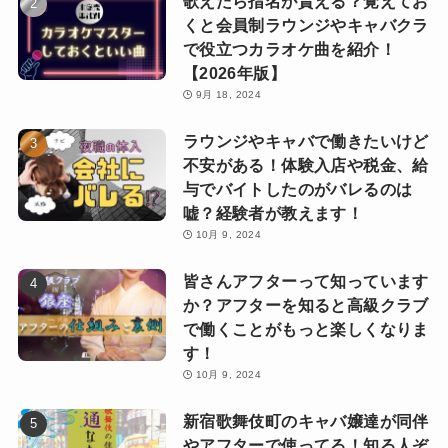
歌えたら指名が貰える？覚えてお
くと会員制ラウンジやキャバクラ
で役立つカラオケ曲を紹介！
【2026年版】
9月 18, 2024
ラウンジやキャバで働きたいけど
不安がある！体験入店や税金、給
与でバイトしたのがバレるのは
嘘？経験者が教えます！
10月 9, 2024
皆さんアフターって知っています
か？アフターを知ると高級クラブ
で働くことがもっと楽しくなりま
す！
10月 9, 2024
新宿歌舞伎町のキャバ嬢達が同伴
やアフターで使ってる！知る人ぞ