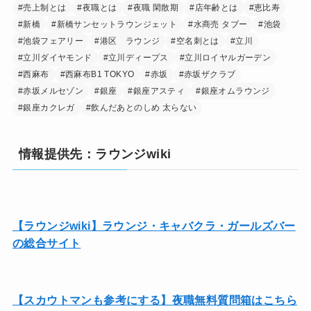
#売上制とは
#夜職とは
#夜職 閑散期
#店年齢とは
#恵比寿
#新橋
#新橋サンセットラウンジェット
#水商売 タブー
#池袋
#池袋フェアリー
#港区 ラウンジ
#空名刺とは
#立川
#立川ダイヤモンド
#立川ディープス
#立川ロイヤルガーデン
#西麻布
#西麻布B1 TOKYO
#赤坂
#赤坂ザクラブ
#赤坂メルセゾン
#銀座
#銀座アスティ
#銀座オムラウンジ
#銀座カクレガ
#飲んだあとのしめ 太らない
情報提供先：ラウンジwiki
【ラウンジwiki】ラウンジ・キャバクラ・ガールズバー
の総合サイト
【スカウトマンも参考にする】夜職無料質問箱はこちら