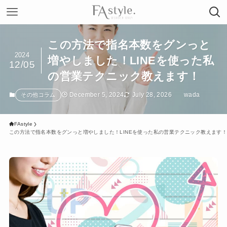
この方法で指名本数をグンっと
2024
増やしました！LINEを使った私
12/05
の営業テクニック教えます！
December 5, 2024
July 28, 2026
wada
その他コラム
FAstyle
この方法で指名本数をグンっと増やしました！LINEを使った私の営業テクニック教えます