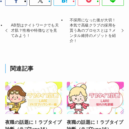
不採用になった後が大切！
AB型はナイトワークでも天
本気で高級クラブの採用を
才肌？性格や特徴などを見
貰う為のプロセスとは？メ
てみよう！
ンタル維持のメゾットを紹
介！
関連記事
夜職の話題に！ラブタイプ
夜職の話題に！ラブタイプ
診断（ラブType16）
診断（ラブType16）