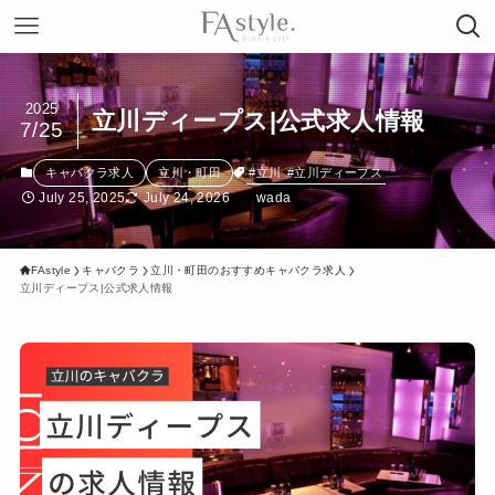
2025
立川ディープス|公式求人情報
7/25
#立川
#立川ディープス
キャバクラ求人
立川・町田
July 25, 2025
July 24, 2026
wada
FAstyle
キャバクラ
立川・町田のおすすめキャバクラ求人
立川ディープス|公式求人情報