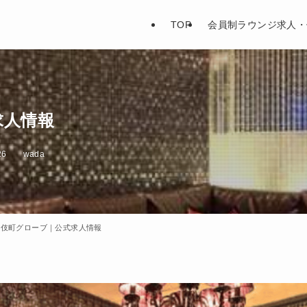
TOP
会員制ラウンジ求人・
求人情報
26
wada
舞伎町グローブ｜公式求人情報