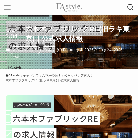
六本木ファブリックRE(旧ラキ東
2025
2/04
京)｜公式求人情報
February 4, 2025
July 24, 2026
キャバクラ求人
六本木
wada
FAstyle
キャバクラ
六本木のおすすめキャバクラ求人
六本木ファブリックRE(旧ラキ東京)｜公式求人情報