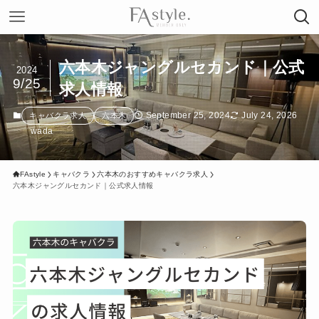
六本木ジャングルセカンド｜公式
2024
9/25
求人情報
September 25, 2024
July 24, 2026
キャバクラ求人
六本木
wada
FAstyle
キャバクラ
六本木のおすすめキャバクラ求人
六本木ジャングルセカンド｜公式求人情報