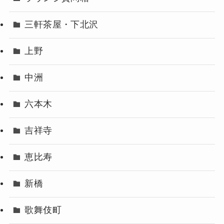
三軒茶屋・下北沢
上野
中洲
六本木
吉祥寺
恵比寿
新橋
歌舞伎町