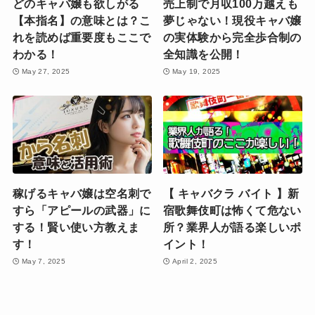
どのキャバ嬢も欲しがる
売上制で月収100万越えも
【本指名】の意味とは？こ
夢じゃない！現役キャバ嬢
れを読めば重要度もここで
の実体験から完全歩合制の
わかる！
全知識を公開！
May 27, 2025
May 19, 2025
稼げるキャバ嬢は空名刺で
【 キャバクラ バイト 】新
すら「アピールの武器」に
宿歌舞伎町は怖くて危ない
する！賢い使い方教えま
所？業界人が語る楽しいポ
す！
イント！
May 7, 2025
April 2, 2025