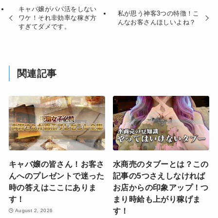
キャバ嬢がパパ活をしない
私が思う神客3つの特徴！こ
ワケ！それ非効率な稼ぎ方
んなお客さんほしいよね？
すぎてダメです。
関連記事
キャバ嬢の皆さん！お客さ
水商売のタブーとは？この
んへのプレゼントで迷った
記事の5つさえしなければ
時の答えはここにありま
お店からの印象アップ！つ
す！
まり時給も上がり稼げま
す！
August 2, 2026