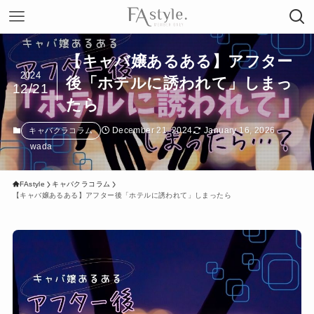
【キャバ嬢あるある】アフター
2024
後「ホテルに誘われて」しまっ
12/21
たら
December 21, 2024
January 16, 2026
キャバクラコラム
wada
FAstyle
キャバクラコラム
【キャバ嬢あるある】アフター後「ホテルに誘われて」しまったら