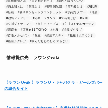
#出勤確認とは
#固定時給制とは
#場内とは ラウンジ
#売上制とは
#夜職とは
#夜職 閑散期
#店年齢とは
#恵比寿
#新橋
#新橋サンセットラウンジェット
#水商売 タブー
#池袋
#池袋フェアリー
#港区 ラウンジ
#空名刺とは
#立川
#立川ダイヤモンド
#立川ディープス
#立川ロイヤルガーデン
#西麻布
#西麻布B1 TOKYO
#赤坂
#赤坂ザクラブ
#赤坂メルセゾン
#銀座
#銀座アスティ
#銀座オムラウンジ
#銀座カクレガ
#飲んだあとのしめ 太らない
情報提供先：ラウンジwiki
【ラウンジwiki】ラウンジ・キャバクラ・ガールズバー
の総合サイト