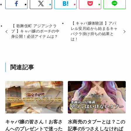
【 キャバ嬢体験談 】アパ
【 歌舞伎町 アジアンクラ
レル安月給から始まるキャ
ブ 】キャバ嬢のポーチの中
バクラ掛け持ちの結果と
身公開！必須アイテムは？
は！
関連記事
キャバ嬢の皆さん！お客さ
水商売のタブーとは？この
んへのプレゼントで迷った
記事の5つさえしなければ