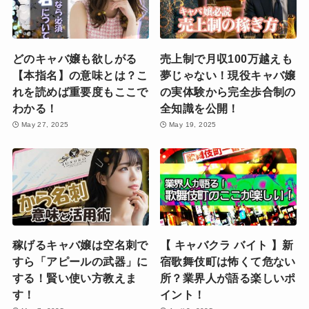
どのキャバ嬢も欲しがる
売上制で月収100万越えも
【本指名】の意味とは？こ
夢じゃない！現役キャバ嬢
れを読めば重要度もここで
の実体験から完全歩合制の
わかる！
全知識を公開！
May 27, 2025
May 19, 2025
稼げるキャバ嬢は空名刺で
【 キャバクラ バイト 】新
すら「アピールの武器」に
宿歌舞伎町は怖くて危ない
する！賢い使い方教えま
所？業界人が語る楽しいポ
す！
イント！