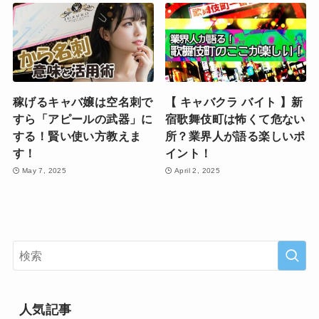
稼げるキャバ嬢は空名刺で
【 キャバクラ バイト 】新
すら「アピールの武器」に
宿歌舞伎町は怖くて危ない
する！賢い使い方教えま
所？業界人が語る楽しいポ
す！
イント！
May 7, 2025
April 2, 2025
人気記事