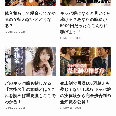
体入荒らしで税金ってかか
キャバ嬢になると月いくら
るの？払わないとどうな
稼げる？あなたの時給が
る？
5000円だったらこんなに
稼げます！
July 29, 2026
May 27, 2025
どのキャバ嬢も欲しがる
売上制で月収100万越えも
【本指名】の意味とは？こ
夢じゃない！現役キャバ嬢
れを読めば重要度もここで
の実体験から完全歩合制の
わかる！
全知識を公開！
May 27, 2025
May 19, 2025