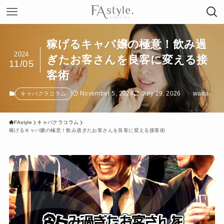
稼げるキャバ嬢の極意！飲み過
2024
ぎたお客さんを良客に変える接
11/05
客術
November 5, 2024
July 29, 2026
wada
キャバクラコラム
FAstyle
キャバクラコラム
稼げるキャバ嬢の極意！飲み過ぎたお客さんを良客に変える接客術