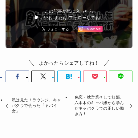
この記事が気に入ったら
いいね または フォローしてね！
Follow Me
よかったらシェアしてね！
色恋・枕営業そして妊娠。
私は見た！ラウンジ、キャ
六本木のキャバ嬢から学ん
バクラで会った「ヤバイ
だキャバクラでの正しい働
女」
き方！