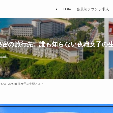
TOP
会員制ラウンジ求人・
秘密の旅行先。誰も知らない夜職女子の
wada
誰も知らない夜職女子の生態とは？