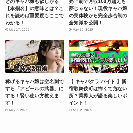
どのキャバ嬢も欲しがる
売上制で月収100万越えも
【本指名】の意味とは？こ
夢じゃない！現役キャバ嬢
れを読めば重要度もここで
の実体験から完全歩合制の
わかる！
全知識を公開！
May 27, 2025
May 19, 2025
稼げるキャバ嬢は空名刺で
【 キャバクラ バイト 】新
すら「アピールの武器」に
宿歌舞伎町は怖くて危ない
する！賢い使い方教えま
所？業界人が語る楽しいポ
す！
イント！
May 7, 2025
April 2, 2025