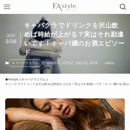
キャバクラでドリンクを沢山飲
めば時給が上がる？実はそれ勘違
2025
3/08
いです！キャバ嬢のお酒エピソー
ド
March 8, 2025
July 29, 2026
wada
キャバクラコラム
FAstyle
キャバクラコラム
キャバクラでドリンクを沢山飲めば時給が上がる？実はそれ勘違いです！キャバ嬢のお酒エ