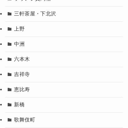
三軒茶屋・下北沢
上野
中洲
六本木
吉祥寺
恵比寿
新橋
歌舞伎町