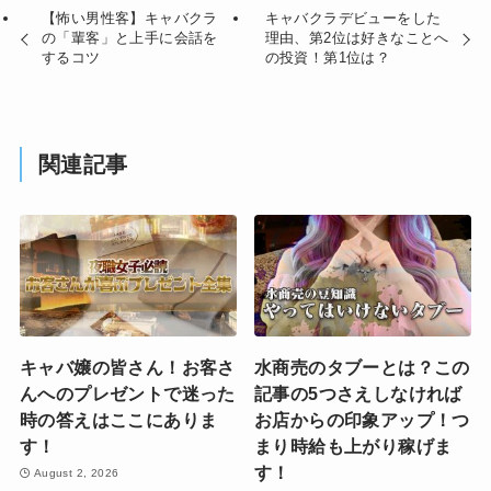
【怖い男性客】キャバクラ
キャバクラデビューをした
の「輩客」と上手に会話を
理由、第2位は好きなことへ
するコツ
の投資！第1位は？
関連記事
キャバ嬢の皆さん！お客さ
水商売のタブーとは？この
んへのプレゼントで迷った
記事の5つさえしなければ
時の答えはここにありま
お店からの印象アップ！つ
す！
まり時給も上がり稼げま
す！
August 2, 2026