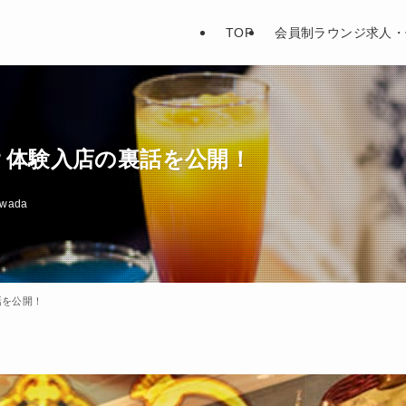
TOP
会員制ラウンジ求人・
？体験入店の裏話を公開！
wada
話を公開！