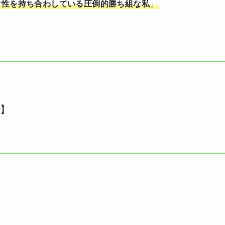
マ性を持ち合わしている圧倒的勝ち組な私
」
ス
】
。