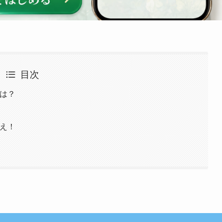
目次
は？
え！