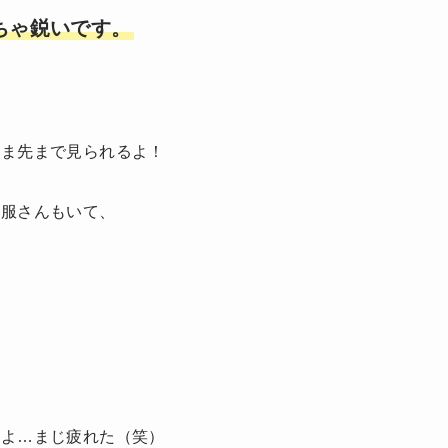
ちゃ鋭いです。
。
つま先まで見られるよ！
黒服さんもいて、
たよ…まじ疲れた（笑）