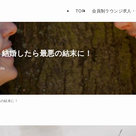
TOP
会員制ラウンジ求人・
と結婚したら最悪の結末に！
da
悪の結末に！